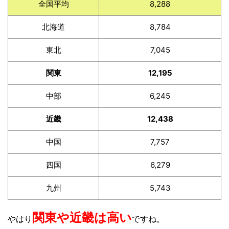
全国平均
8,288
北海道
8,784
東北
7,045
関東
12,195
中部
6,245
近畿
12,438
中国
7,757
四国
6,279
九州
5,743
関東や近畿は高い
やはり
ですね。