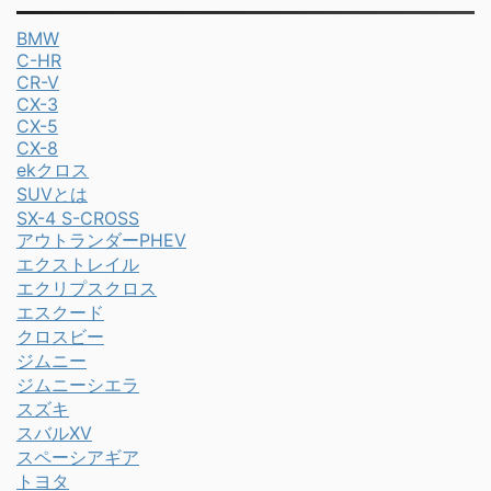
BMW
C-HR
CR-V
CX-3
CX-5
CX-8
ekクロス
SUVとは
SX-4 S-CROSS
アウトランダーPHEV
エクストレイル
エクリプスクロス
エスクード
クロスビー
ジムニー
ジムニーシエラ
スズキ
スバルXV
スペーシアギア
トヨタ