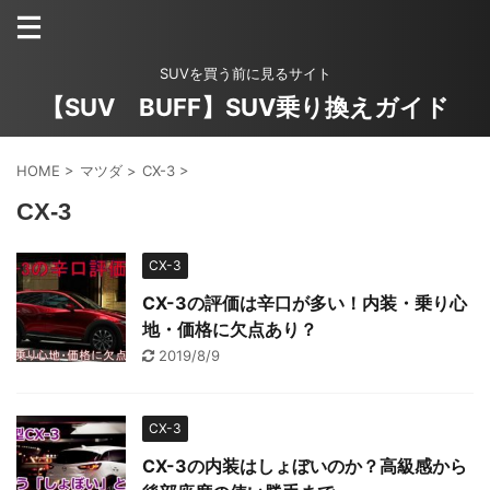
SUVを買う前に見るサイト
【SUV BUFF】SUV乗り換えガイド
HOME
>
マツダ
>
CX-3
>
CX-3
CX-3
CX-3の評価は辛口が多い！内装・乗り心
地・価格に欠点あり？
2019/8/9
CX-3
CX-3の内装はしょぼいのか？高級感から