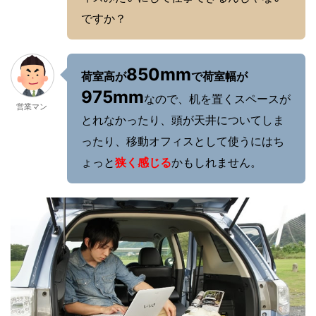
ですか？
850mm
荷室高が
で荷室幅が
975mm
なので、机を置くスペースが
営業マン
とれなかったり、頭が天井についてしま
ったり、移動オフィスとして使うにはち
ょっと
狭く感じる
かもしれません。