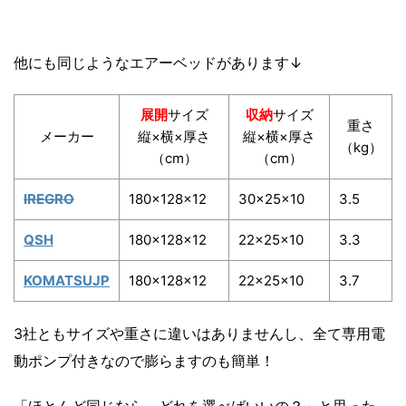
他にも同じようなエアーベッドがあります↓
展開
サイズ
収納
サイズ
重さ
メーカー
縦×横×厚さ
縦×横×厚さ
（kg）
（cm）
（cm）
IREGRO
180×128×12
30×25×10
3.5
QSH
180×128×12
22×25×10
3.3
KOMATSUJP
180×128×12
22×25×10
3.7
3社ともサイズや重さに違いはありませんし、全て専用電
動ポンプ付きなので膨らますのも簡単！
「ほとんど同じなら、どれを選べばいいの？」と思った