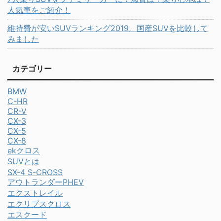
人気車をご紹介！
維持費が安いSUVランキング2019。国産SUVを比較して
みました
カテゴリー
BMW
C-HR
CR-V
CX-3
CX-5
CX-8
ekクロス
SUVとは
SX-4 S-CROSS
アウトランダーPHEV
エクストレイル
エクリプスクロス
エスクード