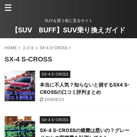
SUVを買う前に見るサイト
【SUV BUFF】SUV乗り換えガイド
HOME
>
スズキ
>
SX-4 S-CROSS
>
SX-4 S-CROSS
SX-4 S-CROSS
本当に不人気？知らないと損するSX4 S-
CROSSの口コミ評判まとめ
2019/8/23
SX-4 S-CROSS
SX-4 S-CROSSの燃費は悪いの？グレー