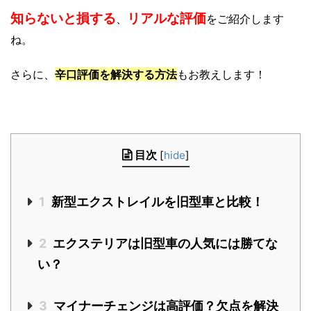
知らないと損する
リアルな評価
、
をご紹介します
ね。
さらに、
辛口
評価
を解決する方法
もお教えします！
目次
[
hide
]
1
新型エクストレイルを旧型車と比較！
2
エクステリアは旧型車の人気には勝てな
い？
3
マイナーチェンジは高評価？欠点を解決