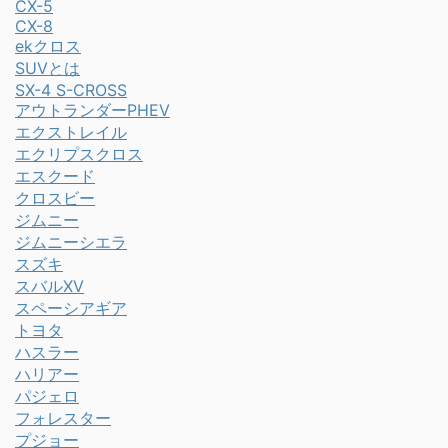
CX-5
CX-8
ekクロス
SUVとは
SX-4 S-CROSS
アウトランダーPHEV
エクストレイル
エクリプスクロス
エスクード
クロスビー
ジムニー
ジムニーシエラ
スズキ
スバルXV
スペーシアギア
トヨタ
ハスラー
ハリアー
パジェロ
フォレスター
プジョー