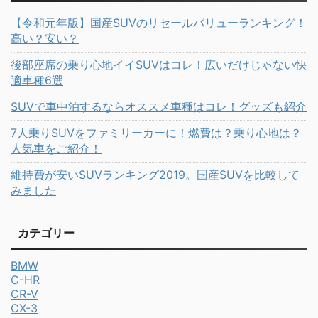
【令和元年版】国産SUVのリセールバリューランキング！
高い？安い？
後部座席の乗り心地イイSUVはコレ！広いだけじゃない快
適車種6選
SUVで車中泊するならオススメ車種はコレ！グッズも紹介
7人乗りSUVをファミリーカーに！燃費は？乗り心地は？
人気車をご紹介！
維持費が安いSUVランキング2019。国産SUVを比較して
みました
カテゴリー
BMW
C-HR
CR-V
CX-3