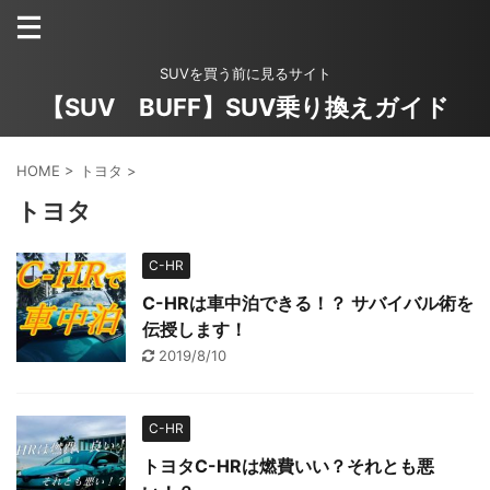
SUVを買う前に見るサイト
【SUV BUFF】SUV乗り換えガイド
HOME
>
トヨタ
>
トヨタ
C-HR
C-HRは車中泊できる！？ サバイバル術を
伝授します！
2019/8/10
C-HR
トヨタC-HRは燃費いい？それとも悪