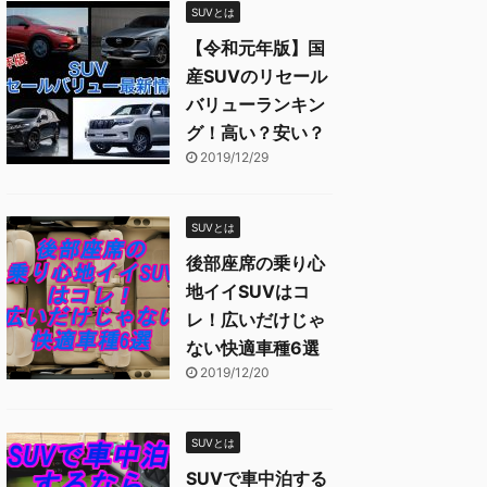
SUVとは
【令和元年版】国
産SUVのリセール
バリューランキン
グ！高い？安い？
2019/12/29
SUVとは
後部座席の乗り心
地イイSUVはコ
レ！広いだけじゃ
ない快適車種6選
2019/12/20
SUVとは
SUVで車中泊する