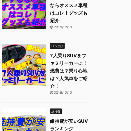
ならオススメ車種
はコレ！グッズも
紹介
2019/12/13
SUVとは
7人乗りSUVをフ
ァミリーカーに！
燃費は？乗り心地
は？人気車をご紹
介！
2019/12/12
維持費
維持費が安いSUV
ランキング