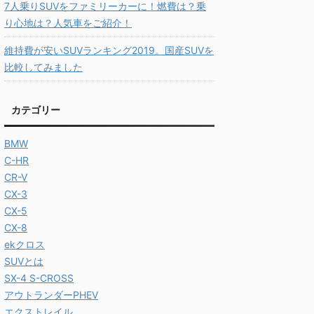
7人乗りSUVをファミリーカーに！燃費は？乗
り心地は？人気車をご紹介！
維持費が安いSUVランキング2019。国産SUVを
比較してみました
カテゴリー
BMW
C-HR
CR-V
CX-3
CX-5
CX-8
ekクロス
SUVとは
SX-4 S-CROSS
アウトランダーPHEV
エクストレイル