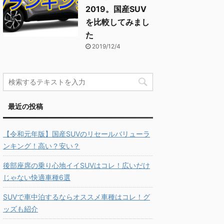
2019。国産SUV
を比較してみまし
た
2019/12/4
最近の投稿
【令和元年版】国産SUVのリセールバリューラ
ンキング！高い？安い？
後部座席の乗り心地イイSUVはコレ！広いだけ
じゃない快適車種6選
SUVで車中泊するならオススメ車種はコレ！グ
ッズも紹介