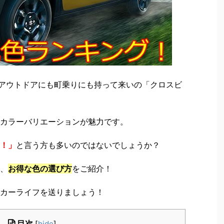
てアウトドアにも町乗りにも持って来いの「クロスビ
カラーバリエーションが魅力です。
！」
と言う方も多いのではないでしょうか？
、
お得な色の選び方
をご紹介！
カーライフを送りましょう！
目次
[
hide
]