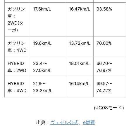
ガソリン
17.6km/L
16.47km/L
93.58%
車：
2WD(タ
ーボ)
ガソリン
19.6km/L
13.72km/L
70.00%
車：4WD
HYBRID
23.4〜
18.01km/L
66.70〜
車：2WD
27.0km/L
76.97%
HYBRID
21.6〜
16.14km/L
69.57〜
車：4WD
23.2km/L
74.72%
（JC08モード）
出典：
ヴェゼル公式
、
e燃費