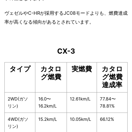
ヴェゼルやC-HRが採用するJC08モードよりも、燃費達成
率が高くなる傾向があるとされています。
CX-3
タイプ
カタロ
実燃費
カタロ
グ燃費
グ燃費
達成率
2WD(ガソ
16.0〜
12.61km/L
77.84〜
リン)
16.2km/L
78.81%
4WD(ガソ
15.2km/L
10.05km/L
66.12%
リン)