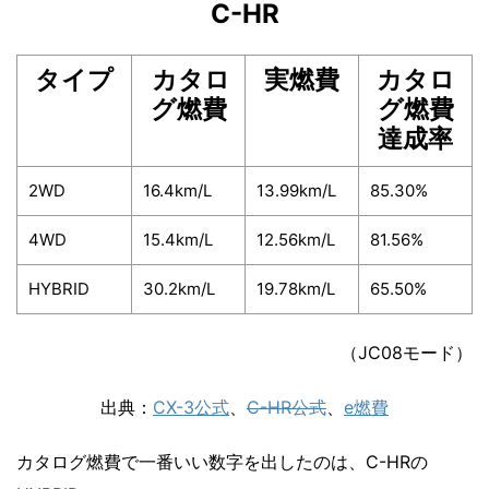
C-HR
タイプ
カタロ
実燃費
カタロ
グ燃費
グ燃費
達成率
2WD
16.4km/L
13.99km/L
85.30%
4WD
15.4km/L
12.56km/L
81.56%
HYBRID
30.2km/L
19.78km/L
65.50%
（JC08モード）
出典：
CX-3公式
、
C-HR公式
、
e燃費
カタログ燃費で一番いい数字を出したのは、
C-HRの