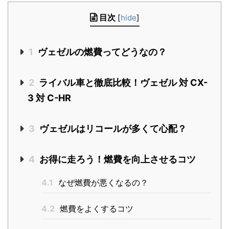
目次
[
hide
]
1
ヴェゼルの燃費ってどうなの？
2
ライバル車と徹底比較！ヴェゼル 対 CX-
3 対 C-HR
3
ヴェゼルはリコールが多くて心配？
4
お得に走ろう！燃費を向上させるコツ
4.1
なぜ燃費が悪くなるの？
4.2
燃費をよくするコツ