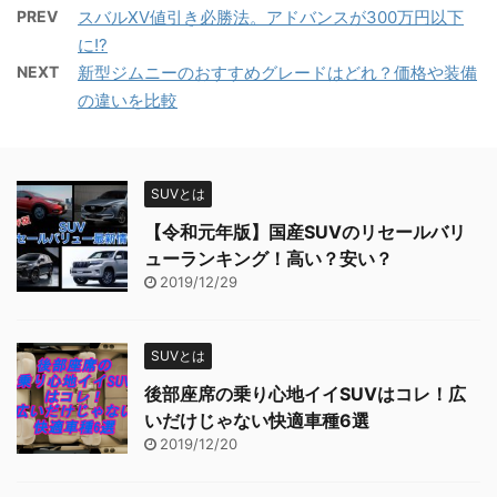
PREV
スバルXV値引き必勝法。アドバンスが300万円以下
に!?
NEXT
新型ジムニーのおすすめグレードはどれ？価格や装備
の違いを比較
SUVとは
【令和元年版】国産SUVのリセールバリ
ューランキング！高い？安い？
2019/12/29
SUVとは
後部座席の乗り心地イイSUVはコレ！広
いだけじゃない快適車種6選
2019/12/20