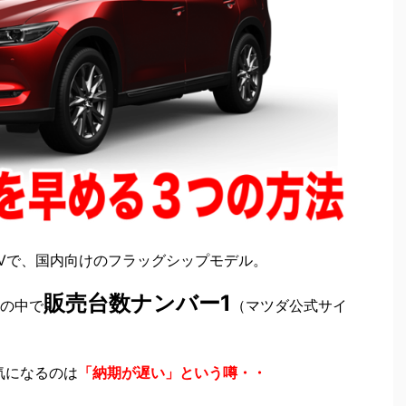
UVで、国内向けのフラッグシップモデル。
販売台数ナンバー1
Vの中で
（マツダ公式サイ
気になるのは
「納期が遅い」という噂・・