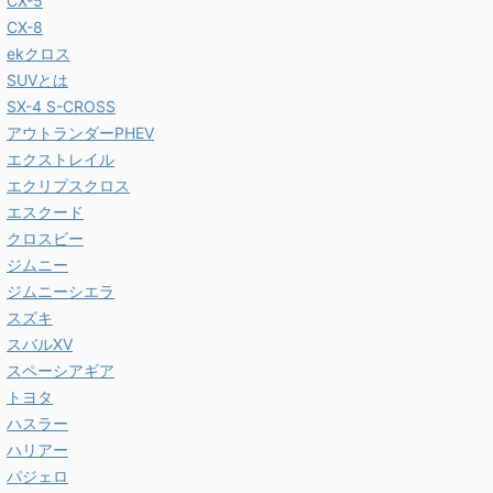
CX-5
CX-8
ekクロス
SUVとは
SX-4 S-CROSS
アウトランダーPHEV
エクストレイル
エクリプスクロス
エスクード
クロスビー
ジムニー
ジムニーシエラ
スズキ
スバルXV
スペーシアギア
トヨタ
ハスラー
ハリアー
パジェロ