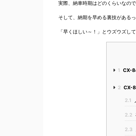
実際、納車時期はどのくらいなので
そして、納期を早める裏技があるっ
「早くほしい～！」とウズウズして
1
CX-
2
CX-
2.1
2.2
2.3