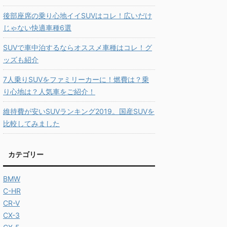
後部座席の乗り心地イイSUVはコレ！広いだけ
じゃない快適車種6選
SUVで車中泊するならオススメ車種はコレ！グ
ッズも紹介
7人乗りSUVをファミリーカーに！燃費は？乗
り心地は？人気車をご紹介！
維持費が安いSUVランキング2019。国産SUVを
比較してみました
カテゴリー
BMW
C-HR
CR-V
CX-3