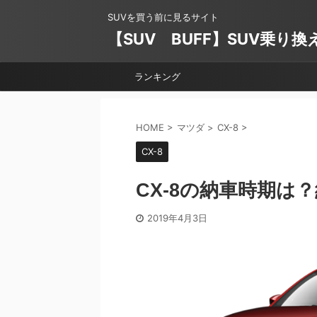
SUVを買う前に見るサイト
【SUV BUFF】SUV乗り
ランキング
HOME
>
マツダ
>
CX-8
>
CX-8
CX-8の納車時期は
2019年4月3日