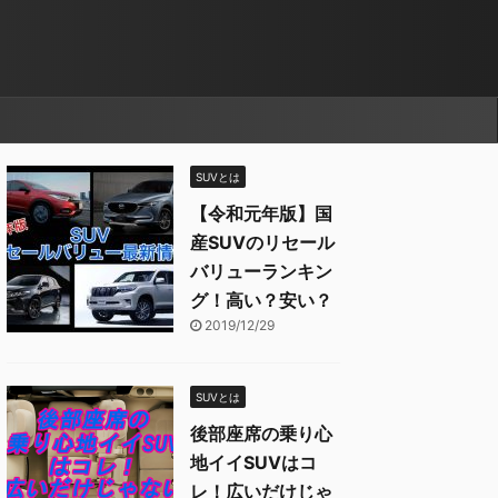
SUVとは
【令和元年版】国
産SUVのリセール
バリューランキン
グ！高い？安い？
2019/12/29
SUVとは
後部座席の乗り心
地イイSUVはコ
レ！広いだけじゃ