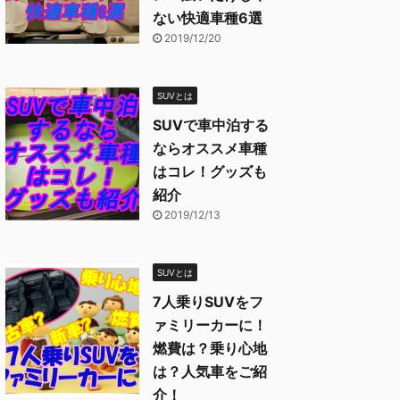
ない快適車種6選
2019/12/20
SUVとは
SUVで車中泊する
ならオススメ車種
はコレ！グッズも
紹介
2019/12/13
SUVとは
7人乗りSUVをフ
ァミリーカーに！
燃費は？乗り心地
は？人気車をご紹
介！